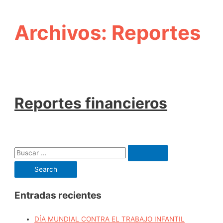
Archivos:
Reportes
Reportes financieros
B
u
s
c
Entradas recientes
a
r
DÍA MUNDIAL CONTRA EL TRABAJO INFANTIL