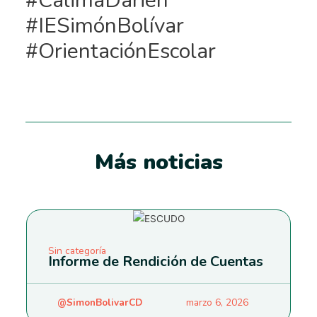
#CalimaDarién
#IESimónBolívar
#OrientaciónEscolar
Más noticias
Sin categoría
Informe de Rendición de Cuentas
@SimonBolivarCD
marzo 6, 2026