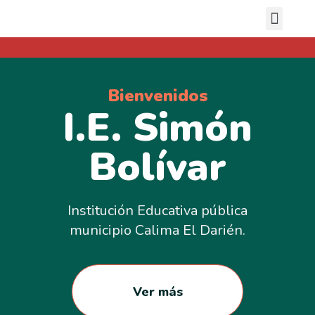
Nuestras sedes
Bienvenidos
I.E. Simón
Bolívar
Institución Educativa pública
municipio Calima El Darién.
Ver más