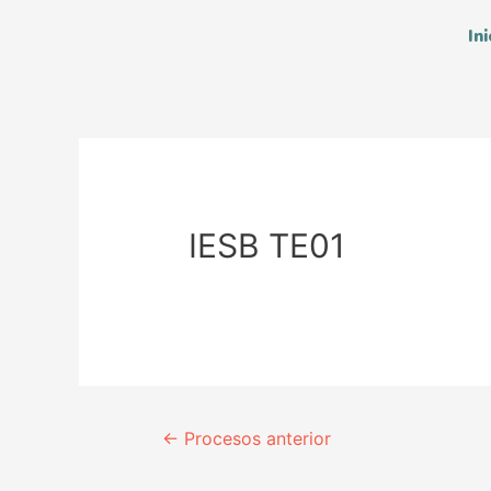
Ini
IESB TE01
←
Procesos anterior