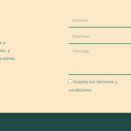
as o
rio, y
a correo
Acepto los términos y
condiciones