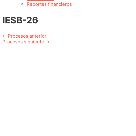
Reportes financieros
IESB-26
Navegación
←
Procesos anterior
Procesos siguiente
→
de
entradas