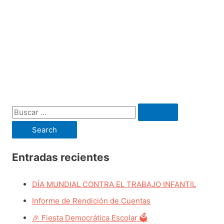
B
u
s
c
Entradas recientes
a
DÍA MUNDIAL CONTRA EL TRABAJO INFANTIL
r
p
Informe de Rendición de Cuentas
o
🎉 Fiesta Democrática Escolar 🗳️