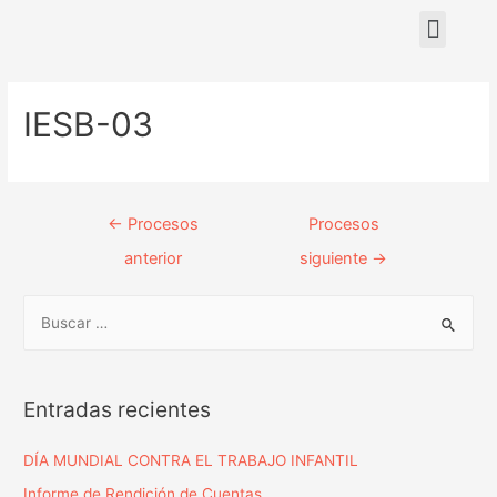
Nuestras sedes
IESB-03
←
Procesos
Procesos
anterior
siguiente
→
Entradas recientes
DÍA MUNDIAL CONTRA EL TRABAJO INFANTIL
Informe de Rendición de Cuentas