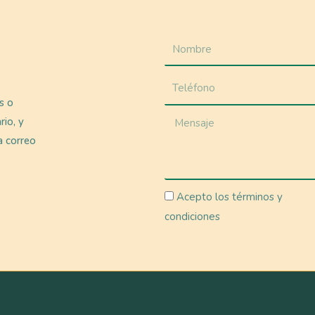
as o
rio, y
a correo
Acepto los términos y
condiciones