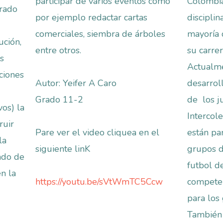
participar de varios eventos como
Colombia
grado
por ejemplo redactar cartas
disciplin
comerciales, siembra de árboles
mayoría 
ución,
entre otros.
su carre
s
Actualme
ciones
Autor: Yeifer A Caro
desarrol
Grado 11-2
de los j
vos) la
Intercol
ruir
Pare ver el video cliquea en el
están pa
la
siguiente linK
grupos d
lado de
futbol d
n la
https://youtu.be/sVtWmTC5Ccw
competen
para los
También 