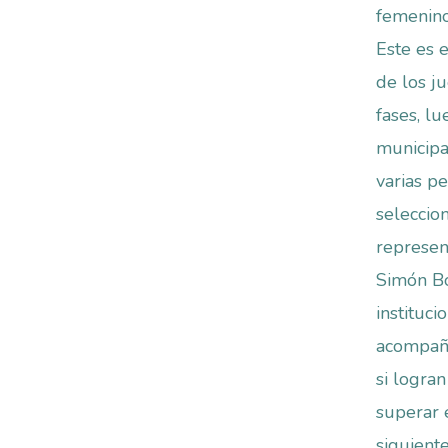
femenino
Este es 
de los j
fases, lu
municipa
varias p
seleccio
represent
Simón Bo
instituci
acompaña
si logran
superar 
siguient