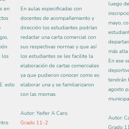
luego de
as en
En aulas especificadas con
inscripc
ctos
docentes de acompañamiento y
mayo, co
n
dirección los estudiantes podrían
estudian
gio,
redactar una carta comercial con
departam
ción
sus respectivas normas y que así
más alta
 los
los estudiantes se les facilite la
En ese se
elaboración de cartas comerciales
deportivo
ya que pudieron conocer como es
tendrán 
E. esto
elaborar una y se familiarizaron
agosto p
con las mismas.
municipa
Autor: Yeifer A Caro.
Autor: C
ntro
Grado 11-2
Grado 1