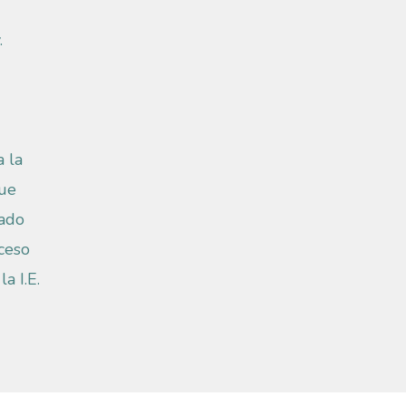
.
a la
que
nado
ceso
a I.E.