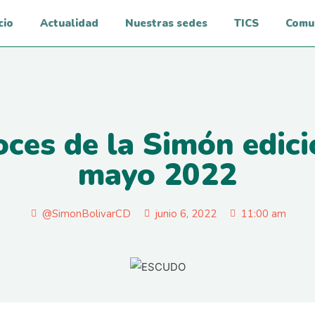
cio
Actualidad
Nuestras sedes
TICS
Comu
oces de la Simón edici
mayo 2022
@SimonBolivarCD
junio 6, 2022
11:00 am