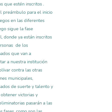
s que estén inscritos .
el preámbulo para el inicio
uegos en las diferentes
ego sigue la fase
l, donde ya están inscritos
ersonas de los
nados que van a
ar a nuestra institución
lívar contra las otras
ones municipales,
dos de suerte y talento y
 obtener victorias y
eliminatorias pasarán a las
es fases, como son las