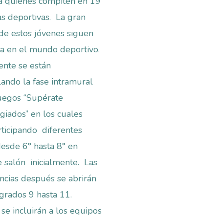
 quienes compiten en 19
as deportivas. La gran
de estos jóvenes siguen
ra en el mundo deportivo.
nte se están
lando la fase intramural
uegos “Supérate
egiados” en los cuales
rticipando diferentes
esde 6° hasta 8° en
e salón inicialmente. Las
cias después se abrirán
 grados 9 hasta 11.
se incluirán a los equipos