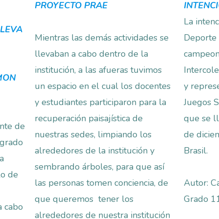
PROYECTO PRAE
INTENC
La intenc
LLEVA
Mientras las demás actividades se
Deporte 
llevaban a cabo dentro de la
campeone
institución, a las afueras tuvimos
Intercol
IMON
un espacio en el cual los docentes
y repres
y estudiantes participaron para la
Juegos S
recuperación paisajística de
que se l
nte de
nuestras sedes, limpiando los
de dicie
 grado
alrededores de la institución y
Brasil.
ra
sembrando árboles, para que así
lo de
las personas tomen conciencia, de
Autor: C
que queremos tener los
Grado 1
a cabo
alrededores de nuestra institución