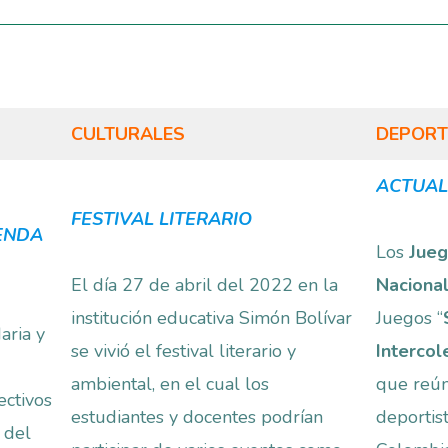
CULTURALES
DEPORT
ACTUAL
FESTIVAL LITERARIO
IENDA
Los
Jueg
El día 27 de abril del 2022 en la
Naciona
institución educativa Simón Bolívar
Juegos “
aria y
se vivió el festival literario y
Interco
ambiental, en el cual los
que reún
ectivos
estudiantes y docentes podrían
deportis
 del