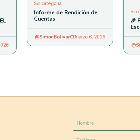
Sin categoría
Sin 
Informe de Rendición de
Cuentas
EL
🎉 
Esc
@SimonBolivarCD
marzo 6, 2026
 2026
@Si