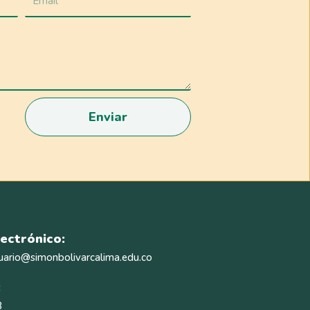
Enviar
ectrónico:
uario@simonbolivarcalima.edu.co
:
3