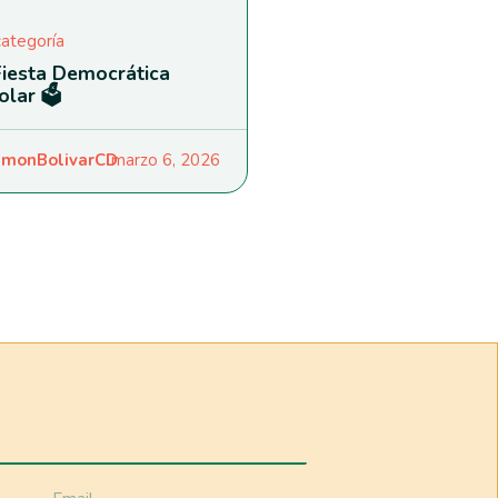
categoría
Fiesta Democrática
olar 🗳️
monBolivarCD
marzo 6, 2026