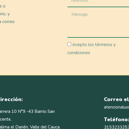
as o
rio, y
a correo
Acepto los términos y
condiciones
irección:
Correo el
atencionalus
arrera 10 N°9 -43 Barrio San
Teléfono
icente.
alima el Darién, Valle del Cauca.
315323325