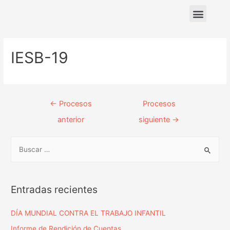
Nuestras sedes
IESB-19
←
Procesos
Procesos
anterior
siguiente
→
Entradas recientes
DÍA MUNDIAL CONTRA EL TRABAJO INFANTIL
Informe de Rendición de Cuentas