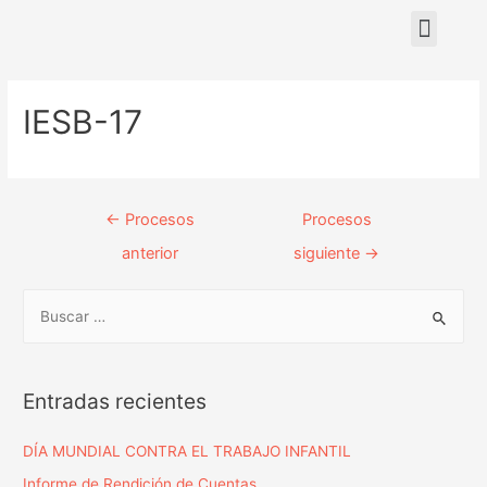
Nuestras sedes
IESB-17
←
Procesos
Procesos
anterior
siguiente
→
Entradas recientes
DÍA MUNDIAL CONTRA EL TRABAJO INFANTIL
Informe de Rendición de Cuentas