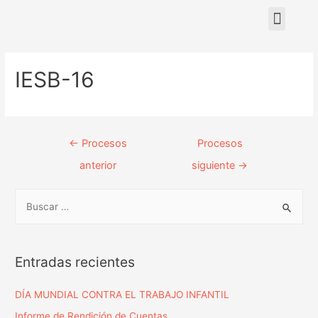
Nuestras sedes
IESB-16
←
Procesos
Procesos
anterior
siguiente
→
Entradas recientes
DÍA MUNDIAL CONTRA EL TRABAJO INFANTIL
Informe de Rendición de Cuentas