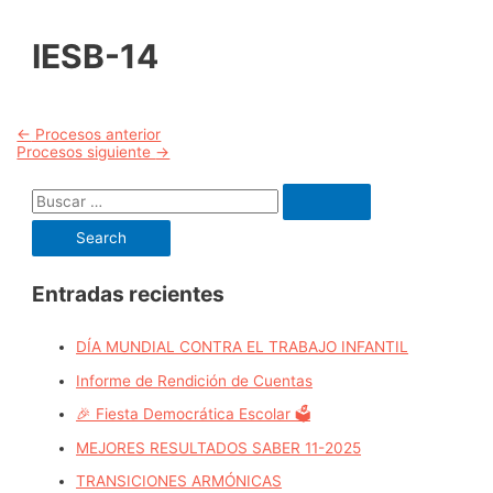
IESB-14
Navegación
←
Procesos anterior
Procesos siguiente
→
de
B
entradas
u
s
c
Entradas recientes
a
r
DÍA MUNDIAL CONTRA EL TRABAJO INFANTIL
p
Informe de Rendición de Cuentas
o
🎉 Fiesta Democrática Escolar 🗳️
r
MEJORES RESULTADOS SABER 11-2025
:
TRANSICIONES ARMÓNICAS