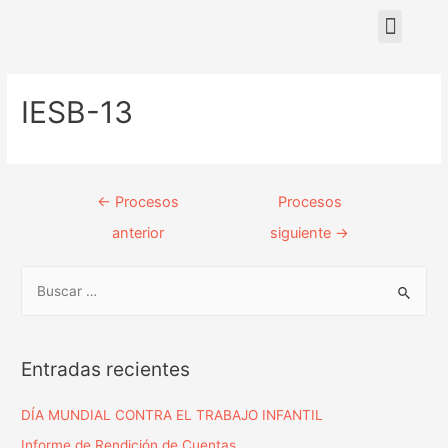
Nuestras sedes
IESB-13
←
Procesos
Procesos
anterior
siguiente
→
Entradas recientes
DÍA MUNDIAL CONTRA EL TRABAJO INFANTIL
Informe de Rendición de Cuentas