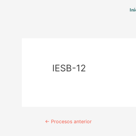
Ini
IESB-12
←
Procesos anterior