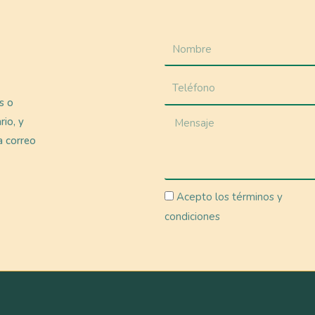
as o
rio, y
a correo
Acepto los términos y
condiciones