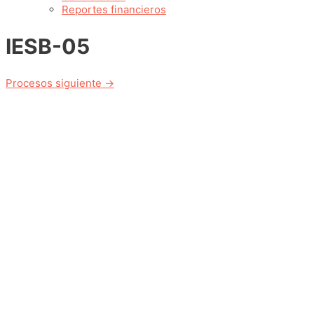
Reportes financieros
IESB-05
Navegación
Procesos siguiente
→
de
entradas