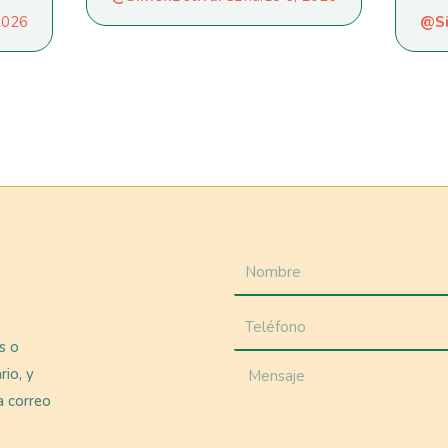
 2026
@Si
as o
rio, y
a correo