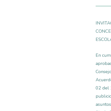
INVIT
CONCE
ESCOL
En cump
aprobad
Consejo
Acuerd
02 del 
publici
asuntos