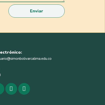
Enviar
ectrónico:
uario@simonbolivarcalima.edu.co
:
3