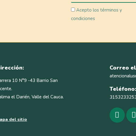
Acepto los términos y
condiciones
irección:
Correo el
atencionalus
arrera 10 N°9 -43 Barrio San
Teléfono
icente.
alima el Darién, Valle del Cauca.
315323325
apa del sitio