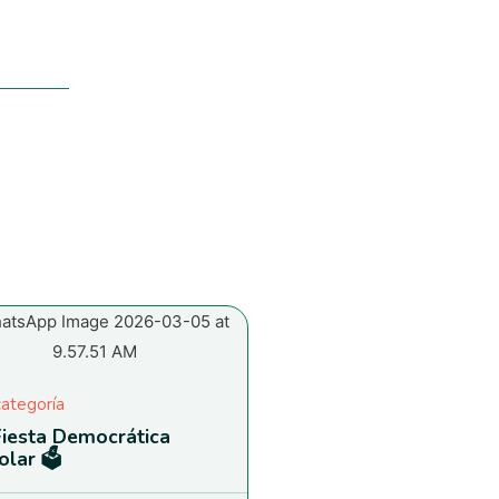
categoría
Fiesta Democrática
olar 🗳️