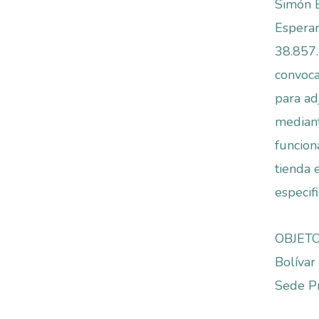
Simón B
Esperan
38.857
convoca
para ad
mediant
funcio
tienda 
especif
OBJETO 
Bolívar
Sede Pr