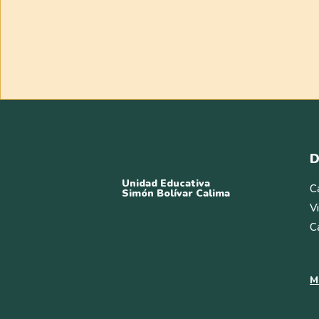
D
Unidad Educativa
C
Simón Bolívar Calima
V
C
M