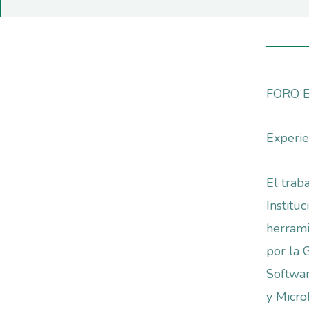
FORO 
Experie
El trab
Institu
herrami
por la 
Softwar
y Micro