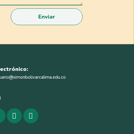
Enviar
ectrónico:
uario@simonbolivarcalima.edu.co
:
3