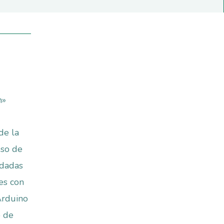
n»
de la
uso de
ndadas
es con
Arduino
o de