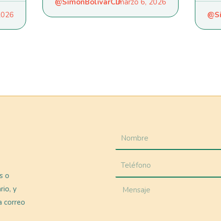
@SimonBolivarCD
marzo 6, 2026
 2026
@Si
as o
rio, y
a correo