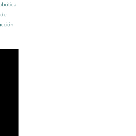
obótica
 de
ucción