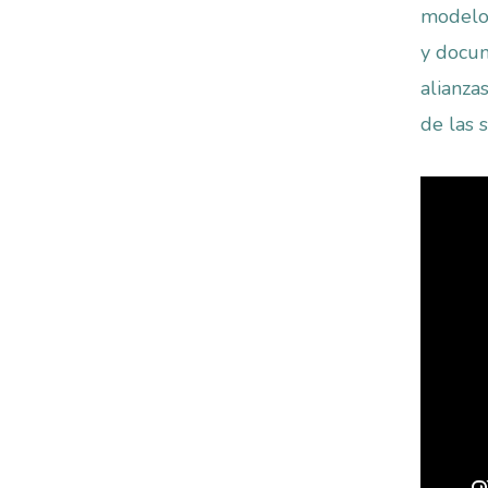
modelo 
y docum
alianza
de las 