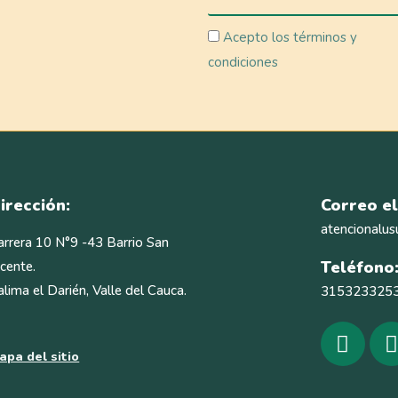
Acepto los términos y
condiciones
irección:
Correo el
atencionalus
arrera 10 N°9 -43 Barrio San
Teléfono
icente.
alima el Darién, Valle del Cauca.
315323325
apa del sitio