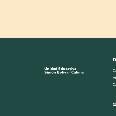
D
Unidad Educativa
C
Simón Bolívar Calima
V
C
M