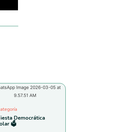
categoría
Fiesta Democrática
olar 🗳️