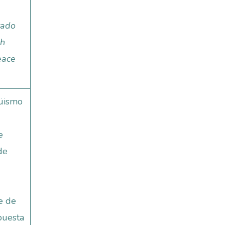
tado
sh
eace
güismo
e
de
e de
puesta