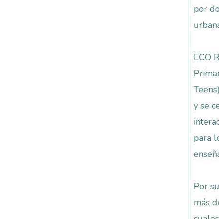
por do
urbana
ECO Ra
Primar
Teens)
y se c
intera
para l
enseña
Por s
más de
cuales