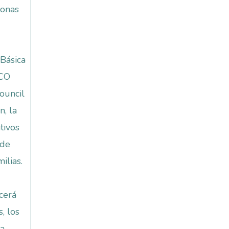
zonas
Básica
ECO
Council
n, la
tivos
 de
ilias.
ecerá
, los
ra