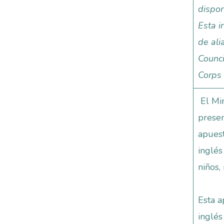
dispon
Esta i
de ali
Counci
Corps
El Min
presen
apuest
inglés
niños,
Esta a
inglés