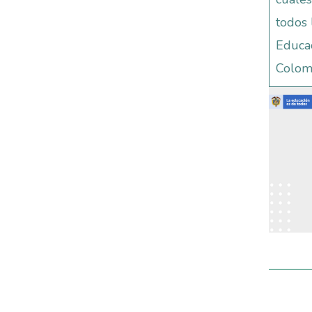
todos 
Educac
Colom