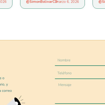
 2026
@SimonBolivarCD
marzo 6, 2026
@Si
as o
rio, y
a correo