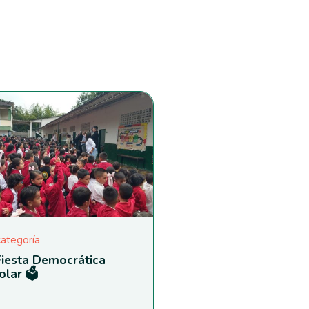
categoría
Fiesta Democrática
olar 🗳️