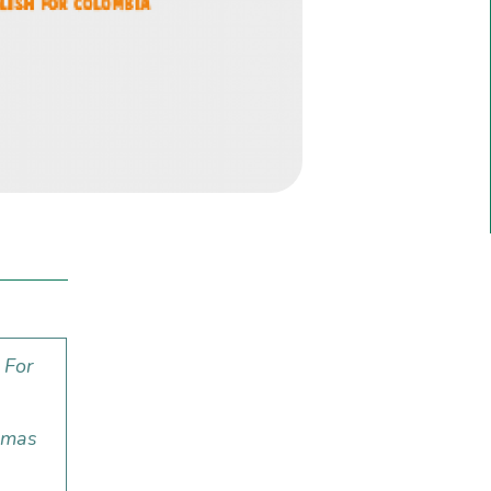
 For
amas