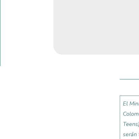
El Min
Colomb
Teens
serán 