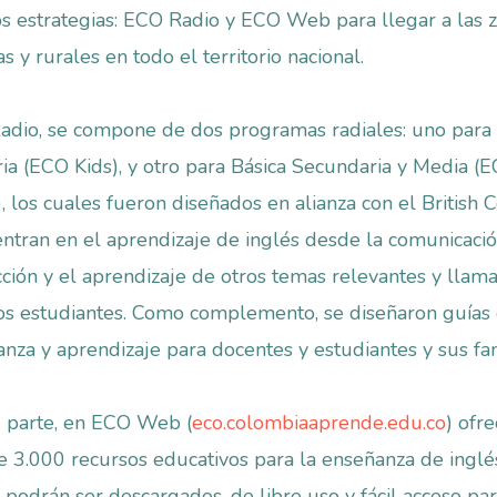
s estrategias: ECO Radio y ECO Web para llegar a las 
s y rurales en todo el territorio nacional.
dio, se compone de dos programas radiales: uno para 
ia (ECO Kids), y otro para Básica Secundaria y Media (
, los cuales fueron diseñados en alianza con el British 
entran en el aprendizaje de inglés desde la comunicació
cción y el aprendizaje de otros temas relevantes y llama
os estudiantes. Como complemento, se diseñaron guías
nza y aprendizaje para docentes y estudiantes y sus fam
u parte, en ECO Web (
eco.colombiaaprende.edu.co
) ofr
 3.000 recursos educativos para la enseñanza de inglés
 podrán ser descargados, de libre uso y fácil acceso pa