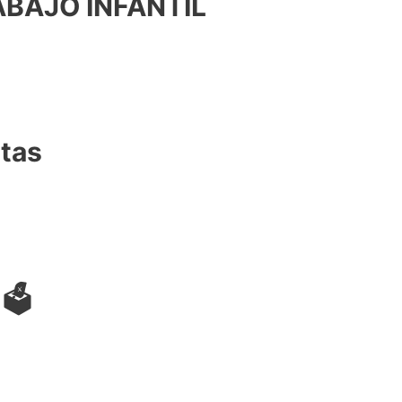
ABAJO INFANTIL
tas
🗳️