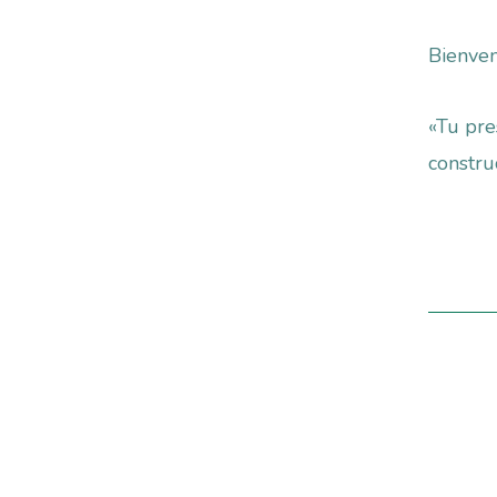
Bienven
«Tu pre
constr