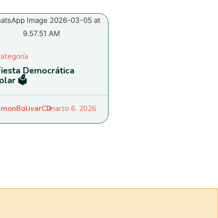
categoría
Fiesta Democrática
olar 🗳️
monBolivarCD
marzo 6, 2026