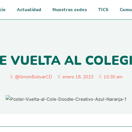
cio
Actualidad
Nuestras sedes
TICS
Comu
E VUELTA AL COLEG
@SimonBolivarCD
enero 18, 2023
10:30 am