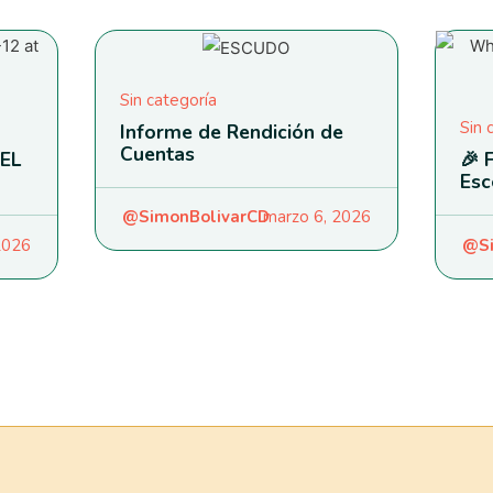
Sin categoría
Sin 
Informe de Rendición de
Cuentas
EL
🎉 
Esc
@SimonBolivarCD
marzo 6, 2026
 2026
@Si